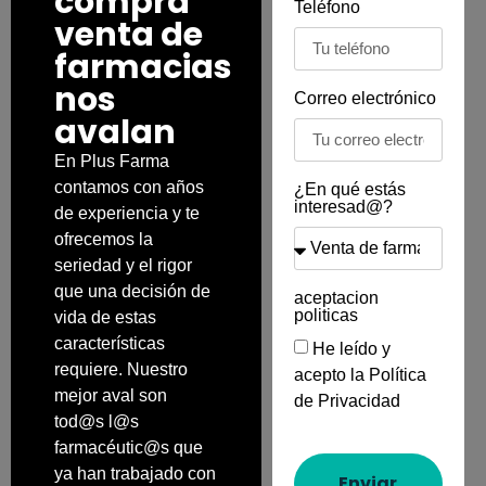
compra
Teléfono
venta de
farmacias
nos
Correo electrónico
avalan
En Plus Farma
contamos con años
¿En qué estás
interesad@?
de experiencia y te
ofrecemos la
seriedad y el rigor
que una decisión de
aceptacion
politicas
vida de estas
características
He leído y
requiere. Nuestro
acepto la
Política
mejor aval son
de Privacidad
tod@s l@s
farmacéutic@s que
ya han trabajado con
Enviar