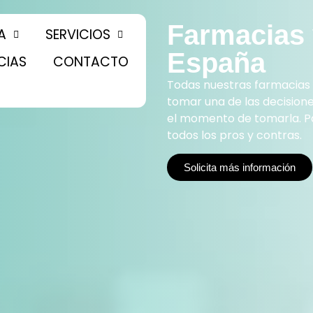
Farmacias 
A
SERVICIOS
España
CIAS
CONTACTO
Todas nuestras farmacias
tomar una de las decisione
el momento de tomarla. Pa
todos los pros y contras.
Solicita más información