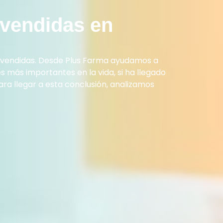
vendidas en
 vendidas. Desde Plus Farma ayudamos a
s más importantes en la vida, si ha llegado
ra llegar a esta conclusión, analizamos