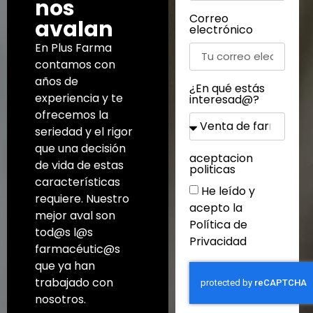
nos
Correo
avalan
electrónico
En Plus Farma
contamos con
años de
¿En qué estás
experiencia y te
interesad@?
ofrecemos la
seriedad y el rigor
que una decisión
aceptacion
de vida de estas
politicas
características
He leído y
requiere. Nuestro
acepto la
mejor aval son
Política de
tod@s l@s
Privacidad
farmacéutic@s
que ya han
trabajado con
nosotros.