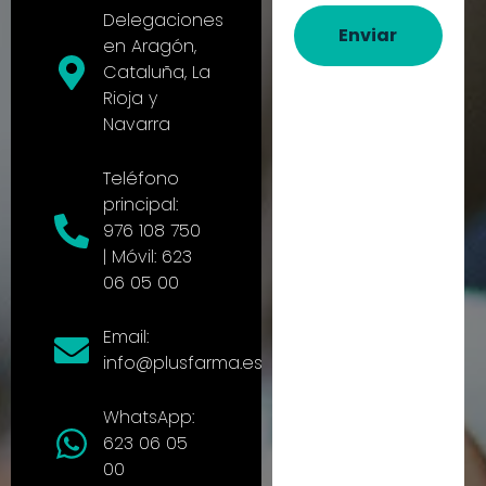
Delegaciones
Enviar
en Aragón,
Cataluña, La
Rioja y
Navarra
Teléfono
principal:
976 108 750
| Móvil: 623
06 05 00
Email:
info@plusfarma.es
WhatsApp:
623 06 05
00