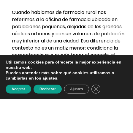
Cuando hablamos de farmacia rural nos
referimos a la oficina de farmacia ubicada en
poblaciones pequeñas, alejadas de los grandes
núcleos urbanos y con un volumen de población
muy inferior al de una ciudad. Esa diferencia de
contexto no es un matiz menor: condiciona la
competencia que puede tener el negocio, el
perfil de sus clientes, su rentabilidad y, sobre
Utilizamos cookies para ofrecerte la mejor experiencia en
nuestra web.
todo, cómo se valora y se vende cuando llega el
Puedes aprender más sobre qué cookies utilizamos o
momento del traspaso.
cambiarlas en los ajustes.
En PlusFarma trabajamos con farmacias rurales
Cerrar el banner d
Aceptar
Rechazar
Ajustes
de forma habitual y sabemos que su valoración
exige mirar variables distintas a las de una
farmacia de ciudad. En este artículo repasamos
qué hace diferente a una farmacia rural, cómo
influye la demografía en su valor, qué debe
revisar quien se plantea comprarla y cómo