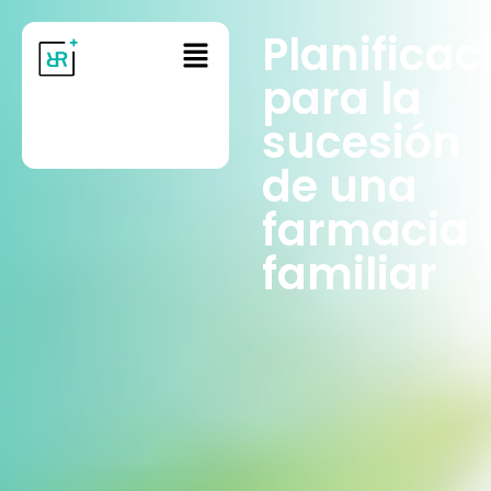
Planificac
para la
sucesión
de una
farmacia
familiar