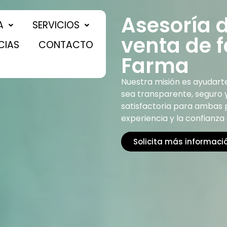
Asesoría 
A
SERVICIOS
venta de f
CIAS
CONTACTO
Farma
Nuestra misión es ayudar
sea transparente, seguro 
satisfactoria para ambas 
experiencia y la confianza
Solicita más informaci