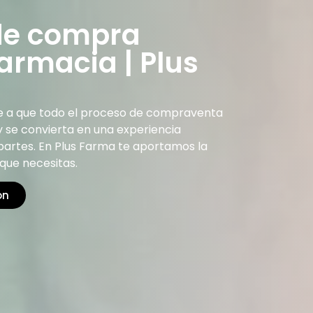
de compra
armacia | Plus
te a que todo el proceso de compraventa
y se convierta en una experiencia
partes. En Plus Farma te aportamos
la
 que necesitas.
ón