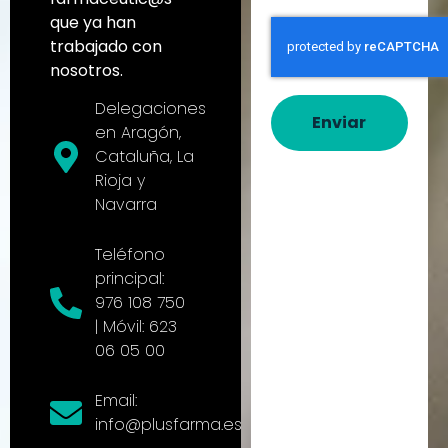
que ya han
trabajado con
nosotros.
Delegaciones
Enviar
en Aragón,
Cataluña, La
Rioja y
Navarra
Teléfono
principal:
976 108 750
| Móvil: 623
06 05 00
Email:
info@plusfarma.es