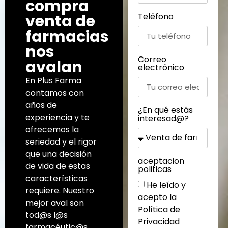
compra
venta de
Teléfono
farmacias
nos
Correo
avalan
electrónico
En Plus Farma
contamos con
años de
¿En qué estás
experiencia y te
interesad@?
ofrecemos la
seriedad y el rigor
que una decisión
aceptacion
de vida de estas
politicas
características
He leído y
requiere. Nuestro
acepto la
mejor aval son
Política de
tod@s l@s
Privacidad
farmacéutic@s