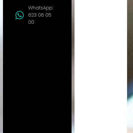
WhatsApp:
623 06 05
00