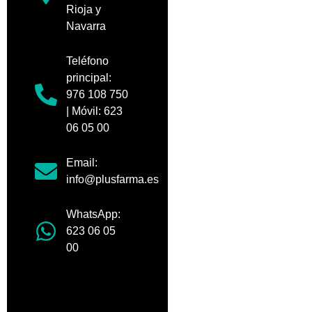
Rioja y
Navarra
Teléfono
principal:
976 108 750
| Móvil: 623
06 05 00
Email:
info@plusfarma.es
WhatsApp:
623 06 05
00