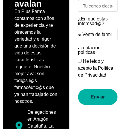
avalan
En Plus Farma
contamos con años
¿En qué estás
interesad@?
de experiencia y te
ofrecemos la
seriedad y el rigor
que una decisión de
aceptacion
politicas
vida de estas
características
He leído y
requiere. Nuestro
acepto la
Política
mejor aval son
de Privacidad
tod@s l@s
farmacéutic@s que
ya han trabajado con
Enviar
nosotros.
Delegaciones
en Aragón,
Cataluña, La