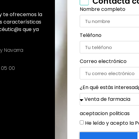
Contacta c
Nombre completo
y te ofrecemos la
as características
acéutic@s que ya
Teléfono
 y Navarra
Correo electrónico
6 05 00
¿En qué estás interesa
aceptacion politicas
He leído y acepto la
P