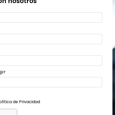
on nosotros
d@?
olítica de Privacidad