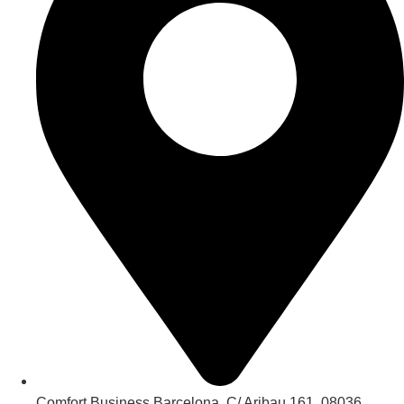
Comfort Business Barcelona. C/ Aribau 161, 08036